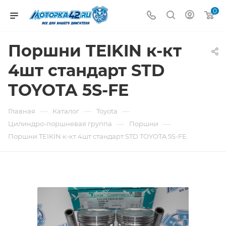
0
Поршни TEIKIN к-кт
4шт стандарт STD
TOYOTA 5S-FE
—
—
—
Главная
Каталог
Toyota
—
—
Цилиндро-поршневая группа
Поршни
Поршни TEIKIN к-кт 4шт стандарт STD TOYOTA 5S-FE