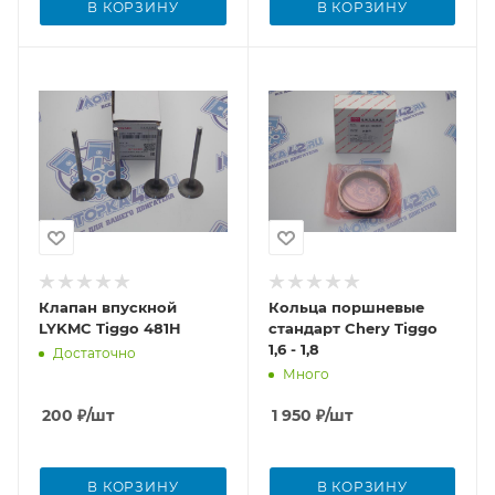
В КОРЗИНУ
В КОРЗИНУ
Клапан впускной
Кольца поршневые
LYKMC Tiggo 481H
стандарт Chery Tiggo
1,6 - 1,8
Достаточно
Много
200
₽
/шт
1 950
₽
/шт
В КОРЗИНУ
В КОРЗИНУ