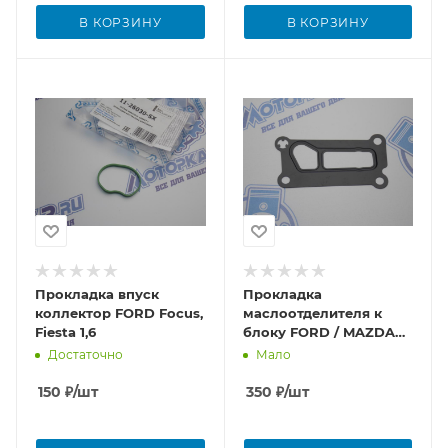
В КОРЗИНУ
В КОРЗИНУ
Прокладка впуск
Прокладка
коллектор FORD Focus,
маслоотделителя к
Fiesta 1,6
блоку FORD / MAZDA
1.8-2.0
Достаточно
Мало
150
₽
/шт
350
₽
/шт