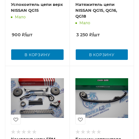
Успокоитель цепи верх
Натяжитель цепи
NISSAN QG15
NISSAN QG15, QG16,
QG18
Мало
Мало
900
₽
/шт
3 250
₽
/шт
В КОРЗИНУ
В КОРЗИНУ