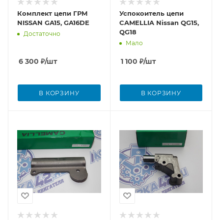
Комплект цепи ГРМ
Успокоитель цепи
NISSAN GA15, GA16DE
CAMELLIA Nissan QG15,
QG18
Достаточно
Мало
6 300
₽
/шт
1 100
₽
/шт
В КОРЗИНУ
В КОРЗИНУ