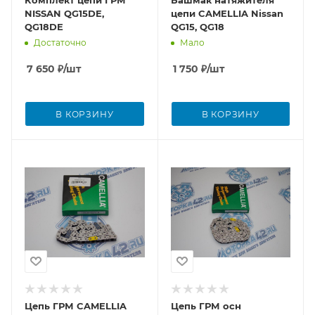
Комплект цепи ГРМ
Башмак натяжителя
NISSAN QG15DE,
цепи CAMELLIA Nissan
QG18DE
QG15, QG18
Достаточно
Мало
7 650
₽
/шт
1 750
₽
/шт
В КОРЗИНУ
В КОРЗИНУ
Цепь ГРМ CAMELLIA
Цепь ГРМ осн