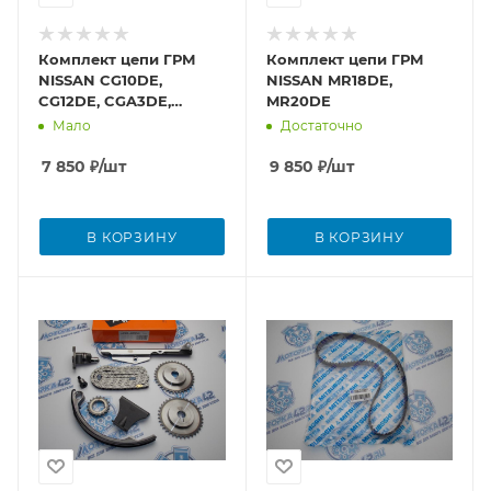
Комплект цепи ГРМ
Комплект цепи ГРМ
NISSAN CG10DE,
NISSAN MR18DE,
CG12DE, CGA3DE,
MR20DE
CR12DE, CR14DE
Мало
Достаточно
7 850
₽
/шт
9 850
₽
/шт
В КОРЗИНУ
В КОРЗИНУ