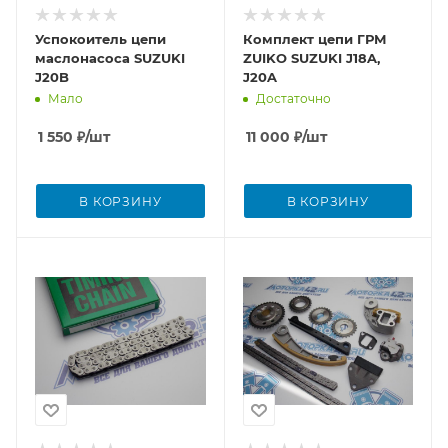
Успокоитель цепи
Комплект цепи ГРМ
маслонасоса SUZUKI
ZUIKO SUZUKI J18A,
J20B
J20A
Мало
Достаточно
1 550
₽
/шт
11 000
₽
/шт
В КОРЗИНУ
В КОРЗИНУ