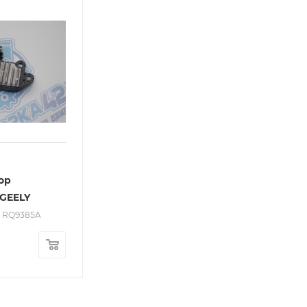
ор
GEELY
: RQ9385A