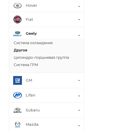
Hover
Fiat
Geely
Система охлаждения
Другое
Цилиндро-поршневая группа
Система ГРМ
GM
Lifan
Subaru
Mazda