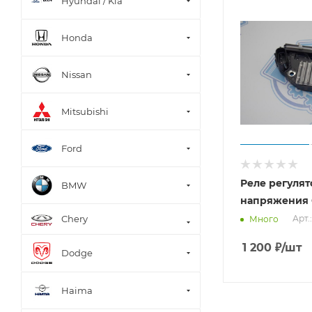
Hyundai / Kia
Honda
Nissan
Mitsubishi
Ford
Реле регулят
BMW
напряжения 
Chery
Арт.
Много
1 200
₽
/шт
Dodge
Haima