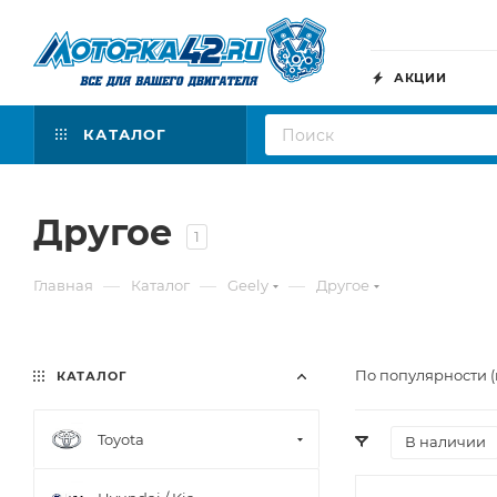
АКЦИИ
КАТАЛОГ
Другое
1
—
—
—
Главная
Каталог
Geely
Другое
По популярности (
КАТАЛОГ
Toyota
В наличии