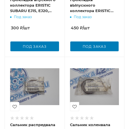
коллектора ERISTIC
вЫпускного
SUBARU EJ15, EJ20,
коллектора ERISTIC
EJ251 '99-
SUBARU EJ15, EJ20,
Под заказ
Под заказ
EJ251 '99-
300
₽
/шт
450
₽
/шт
ПОД ЗАКАЗ
ПОД ЗАКАЗ
Сальник распредвала
Сальник коленвала