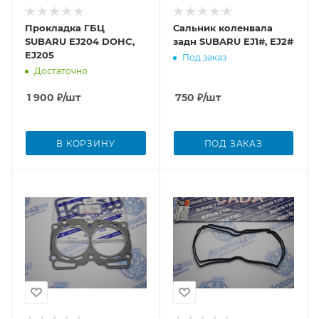
Прокладка ГБЦ
Сальник коленвала
SUBARU EJ204 DOHC,
задн SUBARU EJ1#, EJ2#
EJ205
Под заказ
Достаточно
1 900
₽
/шт
750
₽
/шт
В КОРЗИНУ
ПОД ЗАКАЗ