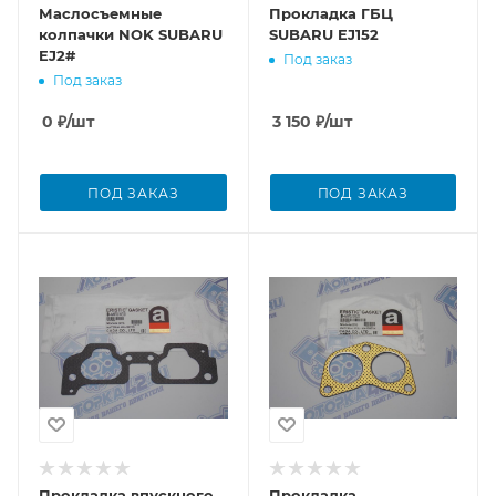
Маслосъемные
Прокладка ГБЦ
колпачки NOK SUBARU
SUBARU EJ152
EJ2#
Под заказ
Под заказ
0
₽
/шт
3 150
₽
/шт
ПОД ЗАКАЗ
ПОД ЗАКАЗ
Прокладка впускного
Прокладка