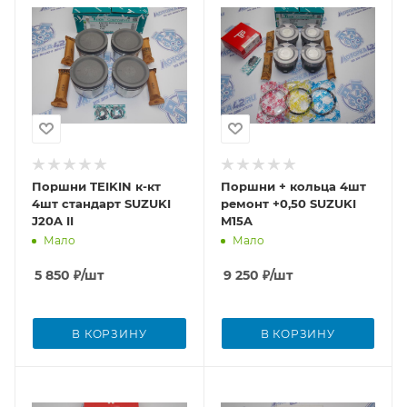
Поршни TEIKIN к-кт
Поршни + кольца 4шт
4шт стандарт SUZUKI
ремонт +0,50 SUZUKI
J20A II
M15A
Мало
Мало
5 850
₽
/шт
9 250
₽
/шт
В КОРЗИНУ
В КОРЗИНУ