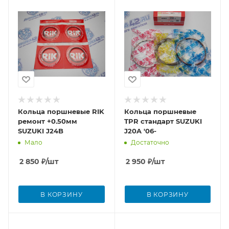
Кольца поршневые RIK
Кольца поршневые
ремонт +0.50мм
TPR стандарт SUZUKI
SUZUKI J24B
J20A '06-
Мало
Достаточно
2 850
₽
/шт
2 950
₽
/шт
В КОРЗИНУ
В КОРЗИНУ