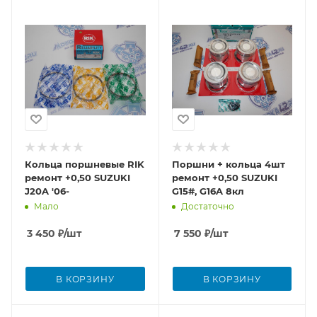
Кольца поршневые RIK
Поршни + кольца 4шт
ремонт +0,50 SUZUKI
ремонт +0,50 SUZUKI
J20A '06-
G15#, G16A 8кл
Мало
Достаточно
3 450
₽
/шт
7 550
₽
/шт
В КОРЗИНУ
В КОРЗИНУ