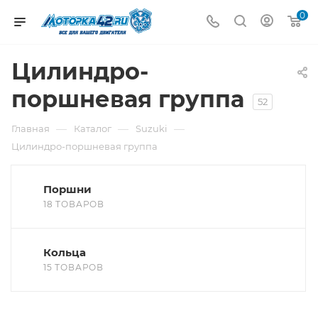
0
Цилиндро-
поршневая группа
52
—
—
—
Главная
Каталог
Suzuki
Цилиндро-поршневая группа
Поршни
18 ТОВАРОВ
Кольца
15 ТОВАРОВ