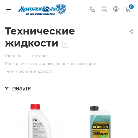
0
Технические
жидкости
7
—
—
Главная
Каталог
—
Расходные материалы для ремонта моторов
Технические жидкости
ФИЛЬТР