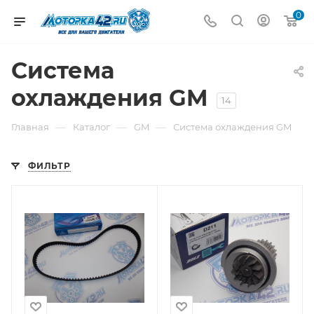
0
Система
охлаждения GM
14
—
—
—
Главная
Каталог
GM
Система охлаждения GM
ФИЛЬТР