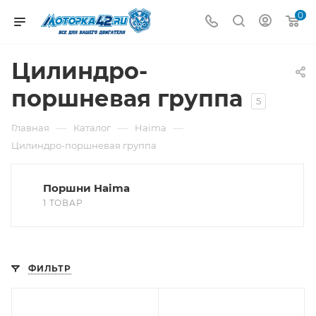
0
Цилиндро-
поршневая группа
5
—
—
—
Главная
Каталог
Haima
Цилиндро-поршневая группа
Поршни Haima
1 ТОВАР
ФИЛЬТР