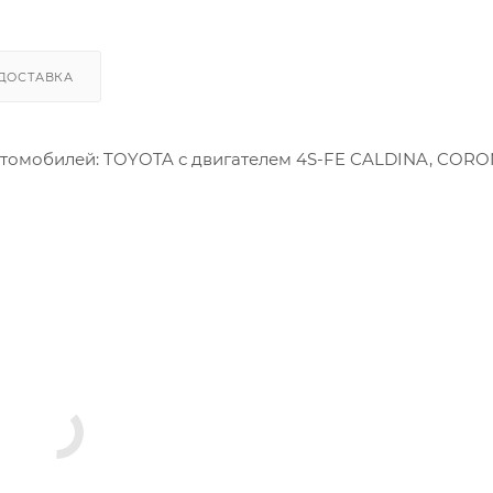
ДОСТАВКА
втомобилей: TOYOTA с двигателем 4S-FE CALDINA, CORO
-02, 13101-74160-03, 13101-74160, 131017416001, 131017416002,