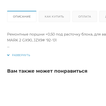
ОПИСАНИЕ
КАК КУПИТЬ
ОПЛАТА
Ремонтные поршни +0,50 под расточку блока, для а
MARK 2 GX90, JZX9# '92-'01
Цена за комплект как на фото.
Параметры поршней:
Диаметр поршня: 82,5 мм +0,50
Вам также может понравиться
1 кольцо: 1,5 мм
2 кольцо: 1,5 мм
3 кольцо: 4 мм
Диаметр пальца: 22 мм
Аналоги: 46376050, 46376 050, 13101-74160-01, 13101-74160