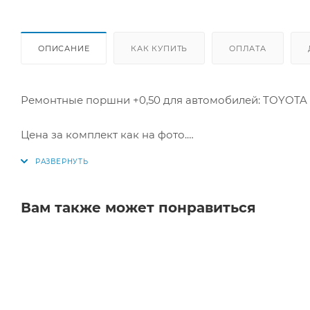
ОПИСАНИЕ
КАК КУПИТЬ
ОПЛАТА
Ремонтные поршни +0,50 для автомобилей: TOYOTA 
Цена за комплект как на фото.
Параметры поршней:
Диаметр поршня: 75 мм +0,50 мм
1 кольцо: 1,2 мм
Вам также может понравиться
2 кольцо: 1,2 мм
3 кольцо: 2 мм
Диаметр пальца: 18 мм
Аналоги: 46355050, 13101-21040, 1310121040, 13101-21080,