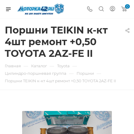
0
Поршни TEIKIN к-кт
4шт ремонт +0,50
TOYOTA 2AZ-FE II
—
—
—
Главная
Каталог
Toyota
—
—
Цилиндро-поршневая группа
Поршни
Поршни TEIKIN к-кт 4шт ремонт +0,50 TOYOTA 2AZ-FE II