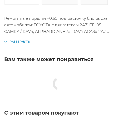
Ремонтные поршни +0,50 под расточку блока, для
автомобилей: TOYOTA с двигателем 2AZ-FE '05-
CAMRY / RAV4, ALPHARD ANH2#, RAV4 ACA3# 2AZ
Цена за комплект как на фото.
Параметры поршней:
Вам также может понравиться
Диаметр поршня: 88,5 мм +0,50
1 кольцо: 1,0 мм
2 кольцо: 1,0 мм
3 кольцо: 2 мм
Диаметр пальца: 22 мм
Аналоги: 46379050, 46379 050, 13211-28110, 13211-28110-
A0, 13211-0H040-A0, 13211-28111-A0, 13211-28110-C0, 13211-
С этим товаром покупают
28111-C0, 13211-28112-A0, 13211-28112-B0, 13211-28112-C0,