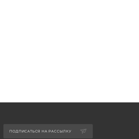
01-22180,
101-0D020,
0122060,
13011-
плект 1ZZ
1-22150,
2040,
1-0D110
ПОДПИСАТЬСЯ НА РАССЫЛКУ