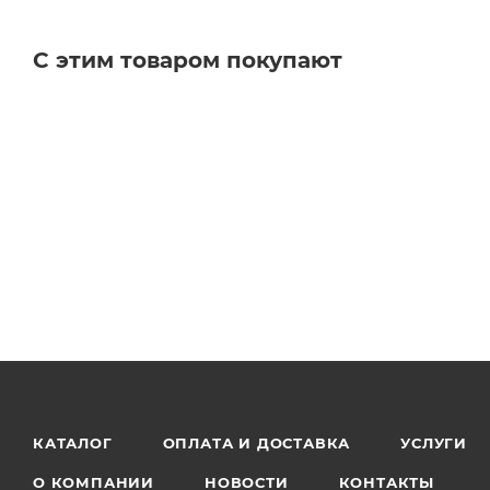
С этим товаром покупают
Аналоги поршней: 46334STD, 35950STD, 13101-22030, 13101-2
13101-22020, 13101-22060, 13101-0D050, 13101-0D052, 13101
13101-0D110, 13101-0D111, 1310122030, 1310122031, 1310122032
131010D050, 131010D052, 131010D051, 131010D070, 131010D071
22090, 13011-22040, 13011-22111, 13011-0D010, 13011-2215
FE 3ZZ-FE STD
Аналоги колец: 35950STD, 35950 STD, RIK 28785, SWT10-183
13011-22030, 13011-22100, 13011-22200, 13011-22220, 13011
1301122111, 130110D010, 1301122150, 1301122030, 1301122100, 
КАТАЛОГ
ОПЛАТА И ДОСТАВКА
УСЛУГИ
О КОМПАНИИ
НОВОСТИ
КОНТАКТЫ