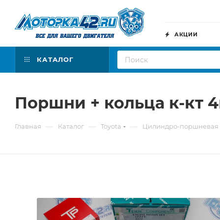
АКЦИИ
КАТАЛОГ
Поршни + кольца к-кт 4
—
—
—
Главная
Каталог
Toyota
Цилиндро-поршневая 