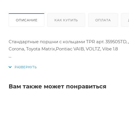
ОПИСАНИЕ
КАК КУПИТЬ
ОПЛАТА
Стандартные поршни с кольцами TPR арт. 35950STD, д
Corona, Toyota Matrix,Pontiac VAIB, VOLTZ, Vibe 1.8
Цена за комплект как на фото.
Поршни модификации с большими маслоканалами 
Вам также может понравиться
Параметры поршней:
Диаметр поршня: 79 мм
1 кольцо: 1,2 мм
2 кольцо: 1,2 мм
3 кольцо: 3 мм
Диаметр пальца: 20 мм