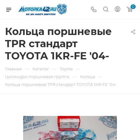
0
Кольца поршневые
TPR стандарт
TOYOTA 1KR-FE '04-
—
—
—
Главная
Каталог
Toyota
—
—
Цилиндро-поршневая группа
Кольца
Кольца поршневые TPR стандарт TOYOTA 1KR-FE '04-