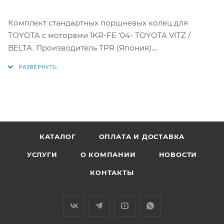
Комплект стандартных поршневых колец для
TOYOTA с моторами 1KR-FE '04- TOYOTA VITZ /
BELTA. Производитель TPR (Япония).
Параметры колец:
Диаметр цилиндра: 71 мм
1 кольцо: 1 мм
2 кольцо: 1 мм
3 кольцо: 1,5 мм
КАТАЛОГ
ОПЛАТА И ДОСТАВКА
УСЛУГИ
О КОМПАНИИ
НОВОСТИ
Аналоги: 13011-40050, 13011-40030, 13011-40051, 13011-
40052, 31056STD, 13011-0Q030, 130110Q030
КОНТАКТЫ