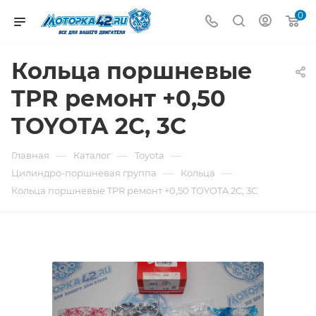
0
Кольца поршневые
TPR ремонт +0,50
TOYOTA 2С, 3С
—
—
—
Главная
Каталог
Toyota
—
—
Цилиндро-поршневая группа
Кольца
Кольца поршневые TPR ремонт +0,50 TOYOTA 2С, 3С