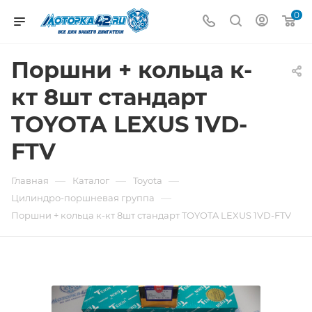
0
Поршни + кольца к-
кт 8шт стандарт
TOYOTA LEXUS 1VD-
FTV
—
—
—
Главная
Каталог
Toyota
—
Цилиндро-поршневая группа
Поршни + кольца к-кт 8шт стандарт TOYOTA LEXUS 1VD-FTV