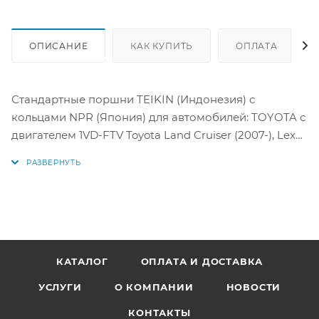
ОПИСАНИЕ
КАК КУПИТЬ
ОПЛАТА
Стандартные поршни TEIKIN (Индонезия) с
кольцами NPR (Япония) для автомобилей: TOYOTA с
двигателем 1VD-FTV Toyota Land Cruiser (2007-), Lexus
LX450d (2015-)
Данные поршни имеют масляную галерею для
лучшего охлаждения поршня и усиление поршня
(alfin металлическая вставка) для первого кольца.
Цена за комплект как на фото.
КАТАЛОГ
ОПЛАТА И ДОСТАВКА
УСЛУГИ
О КОМПАНИИ
НОВОСТИ
Параметры:
Диаметр поршня: 86 мм
КОНТАКТЫ