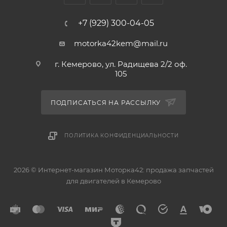
+7 (929) 300-04-05
Аналоги поршневых колец: 35950STD, 35950 STD, RIK
28785, SWT10-183ZZ, 13011-22090, 13011-22040, 13011-
motorka42kem@mail.ru
22111, 13011-0D010, 13011-22150, 13011-22030, 13011-22100,
13011-22200, 13011-22220, 13011-22221, 13011-22230, RIK
г. Кемерово, ул. Радищева 2/2 оф.
105
28785, SWT10183ZZ, 1301122090, 1301122040, 1301122111,
130110D010, 1301122150, 1301122030, 1301122100,
1301122200, 1301122220, 1301122221, 1301122230,
ПОДПИСАТЬСЯ НА РАССЫЛКУ
130110D110, 13011-0D110
ПОЛИТИКА КОНФИДЕНЦИАЛЬНОСТИ
2026 © Интернет-магазин Моторка42: продажа запчастей
для двигателей в Кемерово