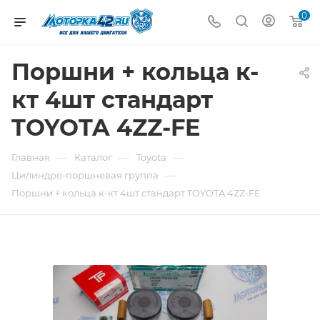
0
Поршни + кольца к-
кт 4шт стандарт
TOYOTA 4ZZ-FE
—
—
—
Главная
Каталог
Toyota
—
Цилиндро-поршневая группа
Поршни + кольца к-кт 4шт стандарт TOYOTA 4ZZ-FE