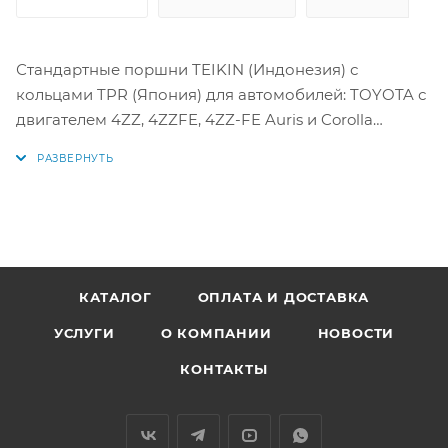
Стандартные поршни TEIKIN (Индонезия) с
кольцами TPR (Япония) для автомобилей: TOYOTA с
двигателем 4ZZ, 4ZZFE, 4ZZ-FE Auris и Corolla
Цена за комплект как на фото.
Параметры:
Диаметр поршня: 79 мм
1 кольцо: 1,2 мм
2 кольцо: 1,2 мм
КАТАЛОГ
ОПЛАТА И ДОСТАВКА
3 кольцо: 3 мм
УСЛУГИ
О КОМПАНИИ
НОВОСТИ
Диаметр пальца: 20 мм
КОНТАКТЫ
Аналоги поршней: 46342STD, 13101-22071, 13101-22072,
13101-22051, 13101-22050, 1310122071, 1310122072,
1310122051, 1310122050