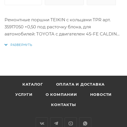
Ремонтные поршни TEIKIN с кольцами TPR арт.
35917050 +0,50 под расточку блока, для
автомобилей: TOYOTA с двигателем 4S-FE CALDINA,
CORONA #T19#, MARK 2 GX90, JZX9# '92-'01
Цена за комплект как на фото.
Параметры:
Диаметр поршня: 82,5 мм +0,50
1 кольцо: 1,5 мм
КАТАЛОГ
ОПЛАТА И ДОСТАВКА
2 кольцо: 1,5 мм
УСЛУГИ
О КОМПАНИИ
НОВОСТИ
3 кольцо: 4 мм
Диаметр пальца: 22 мм
КОНТАКТЫ
Аналоги поршней: 46376050, 46376 050, 13101-74160-
01, 13101-74160-02, 13101-74160-03, 13101-74160,