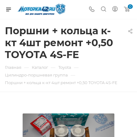
0
Поршни + кольца к-
кт 4шт ремонт +0,50
TOYOTA 4S-FE
—
—
—
Главная
Каталог
Toyota
—
Цилиндро-поршневая группа
Поршни + кольца к-кт 4шт ремонт +0,50 TOYOTA 4S-FE