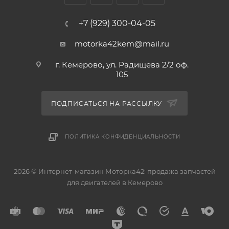
131017416001, 131017416002, 131017416003, 1310174160
+7 (929) 300-04-05
Аналоги колец: 35917050, 35917 050, 13011-74110,
motorka42kem@mail.ru
1301174110, 28023 STD, 13011-74110, 13011-74121, 28023STD,
1301174110, 1301174121
г. Кемерово, ул. Радищева 2/2 оф.
105
ПОДПИСАТЬСЯ НА РАССЫЛКУ
ПОЛИТИКА КОНФИДЕНЦИАЛЬНОСТИ
2026 © Интернет-магазин Моторка42: продажа запчастей
для двигателей в Кемерово