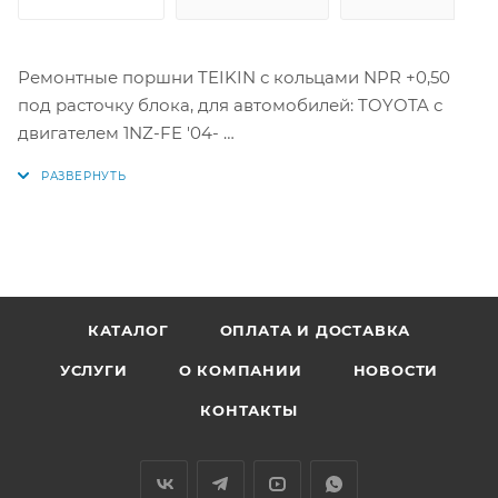
Ремонтные поршни TEIKIN с кольцами NPR +0,50
под расточку блока, для автомобилей: TOYOTA с
двигателем 1NZ-FE '04-
ALLEX, COROLLA FIELDER, COROLLA RUNX, SIENTA
Цена за комплект как на фото.
Параметры:
Диаметр поршня: 75 мм +0,50
КАТАЛОГ
ОПЛАТА И ДОСТАВКА
1 кольцо: 1,0 мм
УСЛУГИ
О КОМПАНИИ
НОВОСТИ
2 кольцо: 1,2 мм
3 кольцо: 1.5 мм
КОНТАКТЫ
Диаметр пальца: 18 мм
Аналоги поршней: 46371050, 13101-21090