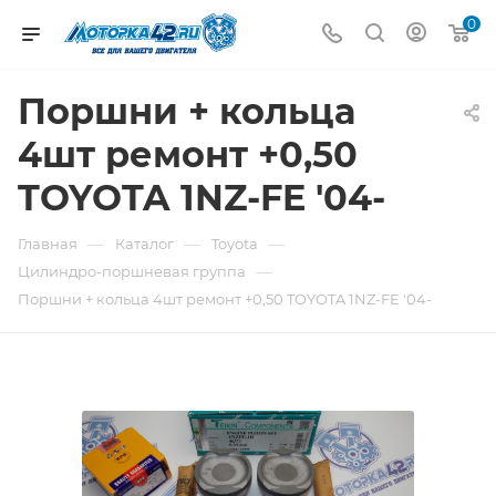
0
Поршни + кольца
4шт ремонт +0,50
TOYOTA 1NZ-FE '04-
—
—
—
Главная
Каталог
Toyota
—
Цилиндро-поршневая группа
Поршни + кольца 4шт ремонт +0,50 TOYOTA 1NZ-FE '04-