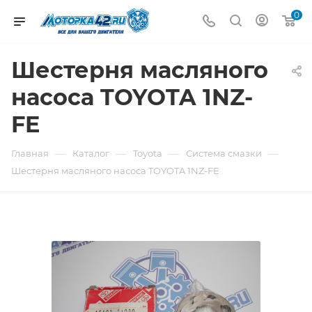
0
Шестерня масляного
насоса TOYOTA 1NZ-
FE
—
—
—
—
Главная
Каталог
Toyota
Система смазки
Шестерня масляного насоса TOYOTA 1NZ-FE