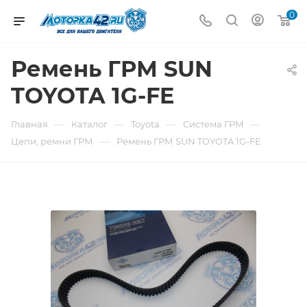
0
Ремень ГРМ SUN
TOYOTA 1G-FE
—
—
—
—
Главная
Каталог
Toyota
Система ГРМ
—
Цепи, ремни ГРМ
Ремень ГРМ SUN TOYOTA 1G-FE