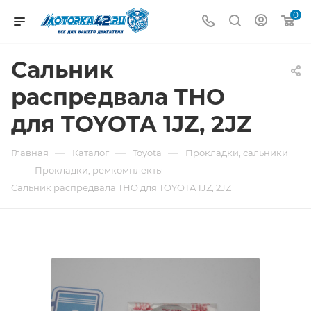
0
Сальник
распредвала THO
для TOYOTA 1JZ, 2JZ
—
—
—
Главная
Каталог
Toyota
Прокладки, сальники
—
—
Прокладки, ремкомплекты
Сальник распредвала THO для TOYOTA 1JZ, 2JZ