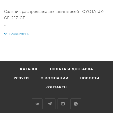
Сальник распредвала для двигателей TOYOTA 1JZ-
GE, 2JZ-GE
Размер: 40,5 / 52,5 / 6,5
Аналоги: 90311-40014, 90311-40020, 9031140014,
9031140020, 01010065, T1300
КАТАЛОГ
ОПЛАТА И ДОСТАВКА
УСЛУГИ
О КОМПАНИИ
НОВОСТИ
КОНТАКТЫ