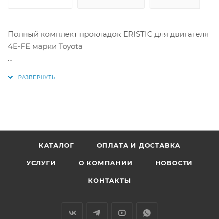
Полный комплект прокладок ERISTIC для двигателя
4E-FE марки Toyota
Аналоги: EF0380V1, THF9161, 04111-11140, 04111-11141,
04111-11080, 0411111140, 0411111141, 0411111080
КАТАЛОГ
ОПЛАТА И ДОСТАВКА
УСЛУГИ
О КОМПАНИИ
НОВОСТИ
КОНТАКТЫ