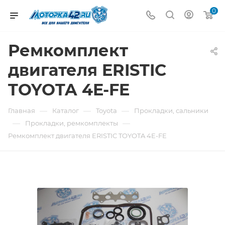
0
Ремкомплект
двигателя ERISTIC
TOYOTA 4E-FE
—
—
—
Главная
Каталог
Toyota
Прокладки, сальники
—
—
Прокладки, ремкомплекты
Ремкомплект двигателя ERISTIC TOYOTA 4E-FE