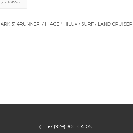
ДОСТАВКА
MARK 3) 4RUNNER / HIACE / HILUX / SURF / LAND CRUISER
+7 (929) 300-04-05