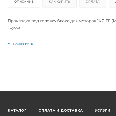
ОПИСАНИЕ
КАК КУПИТЬ
ОПЛАТА
Прокладка под головку блока для моторов 1KZ-TE (
Toyota.
ВАЖНО: 3 отверстия.
Аналоги: 11115-67050-03, 111156705003
КАТАЛОГ
ОПЛАТА И ДОСТАВКА
УСЛУГИ