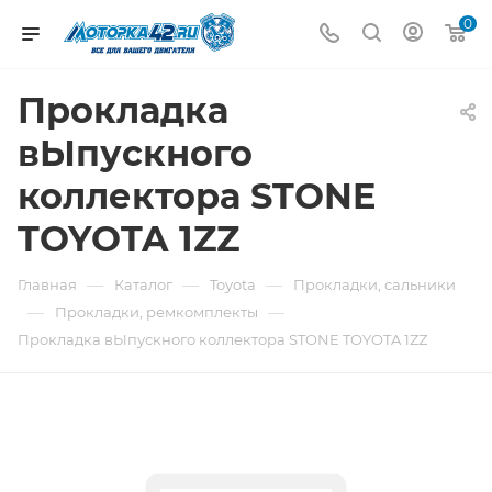
0
Прокладка
вЫпускного
коллектора STONE
TOYOTA 1ZZ
—
—
—
Главная
Каталог
Toyota
Прокладки, сальники
—
—
Прокладки, ремкомплекты
Прокладка вЫпускного коллектора STONE TOYOTA 1ZZ