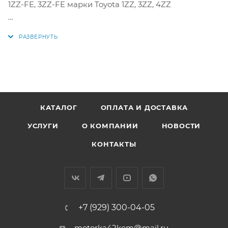
1ZZ-FE, 3ZZ-FE марки Toyota 1ZZ, 3ZZ, 4ZZ
Аналоги: 17173-22010, 1717322010, THM9214E, 17173-
22010, THM9214E, JB1240016, 71-53107-00
КАТАЛОГ
ОПЛАТА И ДОСТАВКА
УСЛУГИ
О КОМПАНИИ
НОВОСТИ
КОНТАКТЫ
+7 (929) 300-04-05
motorka42kem@mail.ru