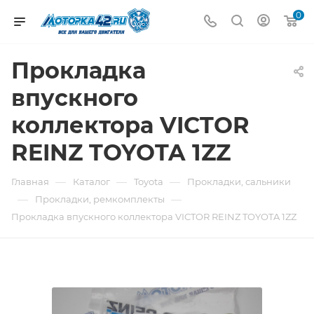
0
Прокладка
впускного
коллектора VICTOR
REINZ TOYOTA 1ZZ
—
—
—
Главная
Каталог
Toyota
Прокладки, сальники
—
—
Прокладки, ремкомплекты
Прокладка впускного коллектора VICTOR REINZ TOYOTA 1ZZ