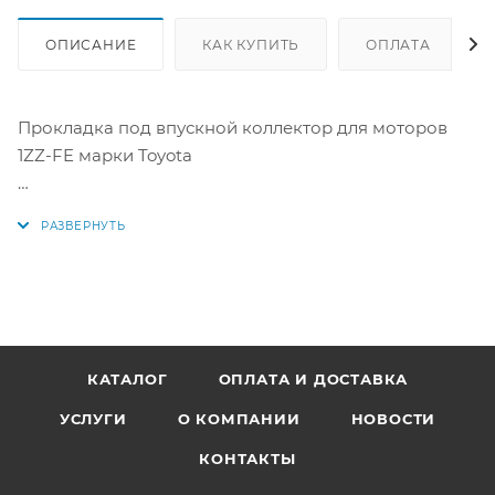
ОПИСАНИЕ
КАК КУПИТЬ
ОПЛАТА
Прокладка под впускной коллектор для моторов
1ZZ-FE марки Toyota
Аналоги: 169.720, 026226P, 13143300, 17171-22030, 17171-
0D020, 17171-22050, 17171-0D030, 169720, 026226P,
13143300, 1717122030, 171710D020, 1717122050,
171710D030
КАТАЛОГ
ОПЛАТА И ДОСТАВКА
УСЛУГИ
О КОМПАНИИ
НОВОСТИ
КОНТАКТЫ