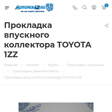
0
Прокладка
впускного
коллектора TOYOTA
1ZZ
—
—
—
Главная
Каталог
Toyota
Прокладки, сальники
—
—
Прокладки, ремкомплекты
Прокладка впускного коллектора TOYOTA 1ZZ