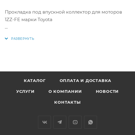
Прокладка под впускной коллектор для моторов
1ZZ-FE марки Toyota
Аналоги: 169.720, 026226P, 13143300, 17171-22030, 17171-
0D020, 17171-22050, 17171-0D030, 169720, 026226P,
13143300, 1717122030, 171710D020, 1717122050,
171710D030
КАТАЛОГ
ОПЛАТА И ДОСТАВКА
УСЛУГИ
О КОМПАНИИ
НОВОСТИ
КОНТАКТЫ