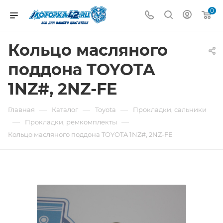
0
Кольцо масляного
поддона TOYOTA
1NZ#, 2NZ-FE
—
—
—
Главная
Каталог
Toyota
Прокладки, сальники
—
—
Прокладки, ремкомплекты
Кольцо масляного поддона TOYOTA 1NZ#, 2NZ-FE