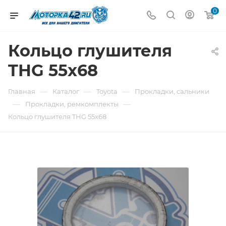
0
Кольцо глушителя
THG 55x68
—
—
—
Главная
Каталог
Toyota
Прокладки, сальники
—
—
Прокладки, ремкомплекты
Кольцо глушителя THG 55x68