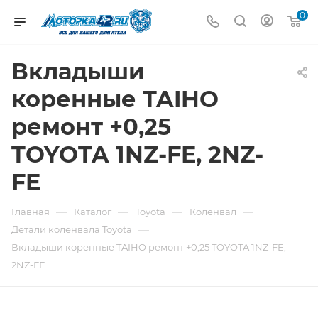
0
Вкладыши
коренные TAIHO
ремонт +0,25
TOYOTA 1NZ-FE, 2NZ-
FE
—
—
—
—
Главная
Каталог
Toyota
Коленвал
—
Детали коленвала Toyota
Вкладыши коренные TAIHO ремонт +0,25 TOYOTA 1NZ-FE,
2NZ-FE