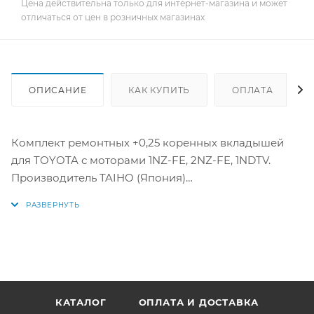
Цена действительна только для интернет-магазина и может
отличаться от цен в розничных магазинах
ОПИСАНИЕ
КАК КУПИТЬ
ОПЛАТА
Комплект ремонтных +0,25 коренных вкладышей
для TOYOTA с моторами 1NZ-FE, 2NZ-FE, 1NDTV.
Производитель TAIHO (Япония)
Аналоги: M723A1025, M723A 025, MS-1456A025, MS-1461
STD, 11701-21010, 11701-21031, 11701-21040, 1170121010,
1170121031, 1170121040
КАТАЛОГ
ОПЛАТА И ДОСТАВКА