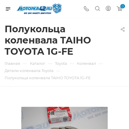
0
Полукольца
коленвала TAIHO
TOYOTA 1G-FE
—
—
—
—
Главная
Каталог
Toyota
Коленвал
—
Детали коленвала Toyota
Полукольца коленвала TAIHO TOYOTA 1G-FE