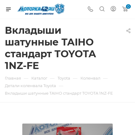
0
Вкладыши
шатунные TAIHO
стандарт TOYOTA
1NZ-FE
—
—
—
—
Главная
Каталог
Toyota
Коленвал
—
Детали коленвала Toyota
Вкладыши шатунные TAIHO стандарт TOYOTA 1NZ-FE