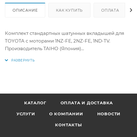
ОПИСАНИЕ
КАК КУПИТЬ
ОПЛАТА
Комплект стандартных шатунных вкладышей для
TOYOTA с моторами 1NZ-FE, 2NZ-FE, 1ND-TV.
Производитель TAIHO (Япония)
Аналоги: R723ASTD, CB-1456A STD, 13041-21021-04,
13041-21020, 13041-21030-01, 13041-21022-03, 13041-
21030-02, 13041-21021-02, 13041-21030-03, 13041-21022-01,
13041-21030-04, 13204-21031, 13041-21030-05, 13041-21021,
13041-21020-01, 13041-21021-03, 13041-21020-02, 13041-
21021-05, 13041-21020-03, 13041-21022-02, 13041-21020-
КАТАЛОГ
ОПЛАТА И ДОСТАВКА
04, 13204-21030, 13041-21020-05, 13204-21022, 13041-
УСЛУГИ
О КОМПАНИИ
НОВОСТИ
21021-01, 13041-21030, 13041-21031-01, 13041-21031,
1304121031
КОНТАКТЫ