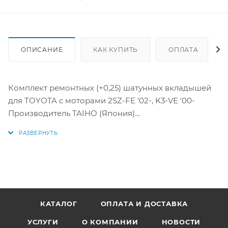
ОПИСАНИЕ
КАК КУПИТЬ
ОПЛАТА
Комплект ремонтных (+0,25) шатунных вкладышей
для TOYOTA с моторами 2SZ-FE '02-, K3-VE '00-
Производитель TAIHO (Япония)
Аналоги: R726A025, R726A 025, CB-2512A STD, 13041-
97401, 13204-23031, 13041-23030-04, 13204-23030, 13041-
23030-02, 13041-23031-01, 13041-23030, 13041-23031-02,
13041-23030-01, 13041-23031-03, 13041-23030-03, 13041-
23031-04, 13041-23030-05, 13041-23031-05, 13041-23031
КАТАЛОГ
ОПЛАТА И ДОСТАВКА
2SZ, K3
УСЛУГИ
О КОМПАНИИ
НОВОСТИ