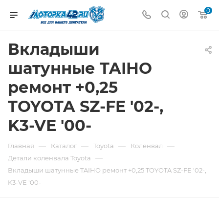
0
Вкладыши
шатунные TAIHO
ремонт +0,25
TOYOTA SZ-FE '02-,
K3-VE '00-
—
—
—
—
Главная
Каталог
Toyota
Коленвал
—
Детали коленвала Toyota
Вкладыши шатунные TAIHO ремонт +0,25 TOYOTA SZ-FE '02-,
K3-VE '00-