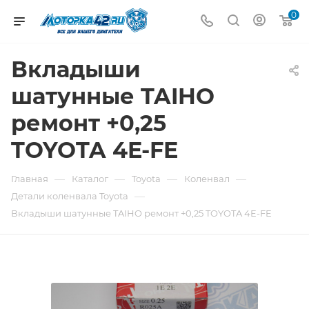
0
Вкладыши
шатунные TAIHO
ремонт +0,25
TOYOTA 4E-FE
—
—
—
—
Главная
Каталог
Toyota
Коленвал
—
Детали коленвала Toyota
Вкладыши шатунные TAIHO ремонт +0,25 TOYOTA 4E-FE