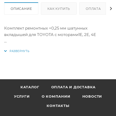
ОПИСАНИЕ
КАК КУПИТЬ
ОПЛАТА
Комплект ремонтных +0,25 мм шатунных
вкладышей для TOYOTA с моторами1E, 2E, 4E
Производитель TAIHO (Япония)
Аналоги: R025A025, R025A 025, CB-1415A 0.25, 13204-
10020, 13041-10020-01, 13041-10020-05
КАТАЛОГ
ОПЛАТА И ДОСТАВКА
УСЛУГИ
О КОМПАНИИ
НОВОСТИ
КОНТАКТЫ