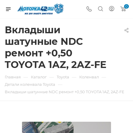
0
Вкладыши
шатунные NDC
ремонт +0,50
TOYOTA 1AZ, 2AZ-FE
—
—
—
—
Главная
Каталог
Toyota
Коленвал
—
Детали коленвала Toyota
Вкладыши шатунные NDC ремонт +0,50 TOYOTA 1AZ, 2AZ-FE