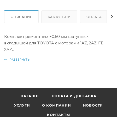
ОПИСАНИЕ
КАК КУПИТЬ
ОПЛАТА
Комплект ремонтных +0,50 мм шатунных
вкладышей для TOYOTA с моторами 1AZ, 2AZ-FE,
2AZ
Производитель NDC (Япония)
Аналоги: R724A 050, CB-1454A 0, 50, 13281-28011-01,
13281-28011-05, 13281-28010-01, 13281-28011-03, 13281-
28010-02, 13281-28011, 13281-28010-03, 13281-28011-02,
13281-28010-04, 13281-28011-04, 13281-28010-05, 13281-
КАТАЛОГ
ОПЛАТА И ДОСТАВКА
28010, R724A050
УСЛУГИ
О КОМПАНИИ
НОВОСТИ
КОНТАКТЫ