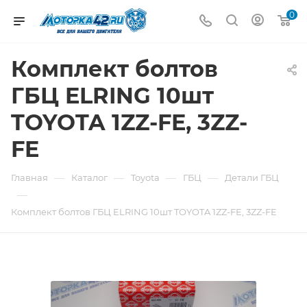
0
Комплект болтов
ГБЦ ELRING 10шт
TOYOTA 1ZZ-FE, 3ZZ-
FE
—
—
—
—
Главная
Каталог
Toyota
ГБЦ
Детали ГБЦ
—
Комплект болтов ГБЦ ELRING 10шт TOYOTA 1ZZ-FE, 3ZZ-FE