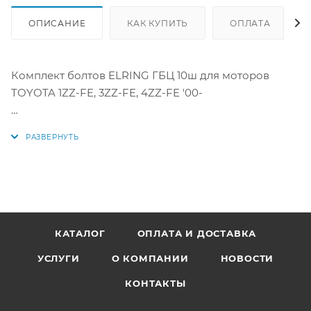
ОПИСАНИЕ
КАК КУПИТЬ
ОПЛАТА
Комплект болтов ELRING ГБЦ 10ш для моторов
TOYOTA 1ZZ-FE, 3ZZ-FE, 4ZZ-FE '00-
Аналоги: 14-55035-01, 145503501, 90910-02134, 90910-
02123, 90910-02152, 9091002134, 9091002123, 9091002152,
022.690
КАТАЛОГ
ОПЛАТА И ДОСТАВКА
УСЛУГИ
О КОМПАНИИ
НОВОСТИ
КОНТАКТЫ