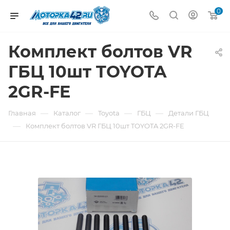
0
Комплект болтов VR
ГБЦ 10шт TOYOTA
2GR-FE
—
—
—
—
Главная
Каталог
Toyota
ГБЦ
Детали ГБЦ
—
Комплект болтов VR ГБЦ 10шт TOYOTA 2GR-FE