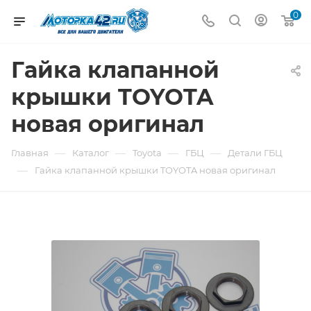
0
Гайка клапанной
крышки TOYOTA
новая оригинал
—
—
—
—
Главная
Каталог
Toyota
ГБЦ
Детали ГБЦ
—
Гайка клапанной крышки TOYOTA новая оригинал