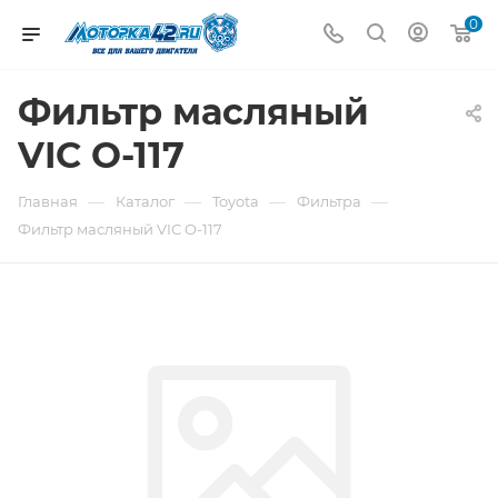
0
Фильтр масляный
VIС O-117
—
—
—
—
Главная
Каталог
Toyota
Фильтра
Фильтр масляный VIС O-117