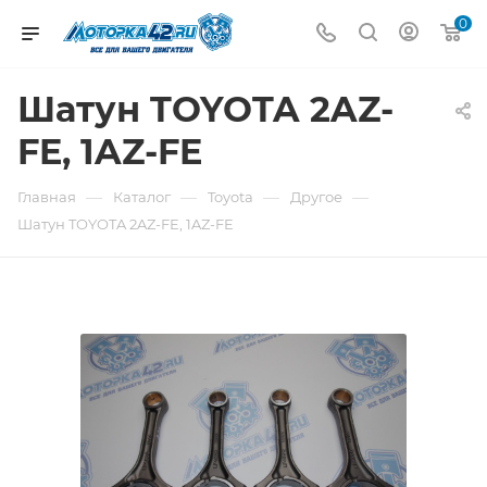
0
Шатун TOYOTA 2AZ-
FE, 1AZ-FE
—
—
—
—
Главная
Каталог
Toyota
Другое
Шатун TOYOTA 2AZ-FE, 1AZ-FE