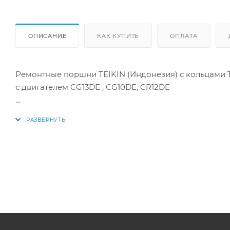
ОПИСАНИЕ
КАК КУПИТЬ
ОПЛАТА
Ремонтные поршни TEIKIN (Индонезия) с кольцами T
с двигателем CG13DE , CG10DE, CR12DE
Цена за комплект как на фото.
Параметры:
Диаметр поршня: 71 мм +0,50мм
1 кольцо: 1,2 мм
2 кольцо: 1,5 мм
3 кольцо: 3,0 мм
Диаметр пальца: 18 мм
Аналоги поршней: 44687050, 44687 050, 12010-44B00, 1