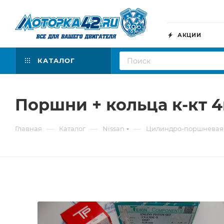
АКЦИИ
КАТАЛОГ
Поршни + кольца к-кт 
—
—
—
Главная
Каталог
Nissan
Цилиндро-поршневая