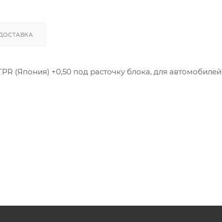
ДОСТАВКА
PR (Япония) +0,50 под расточку блока, для автомобилей
2010-44B01, 12010-44B02, 12010-41B00, 12010-41B01, 12010-