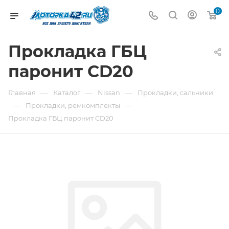
0
Прокладка ГБЦ
паронит CD20
—
—
—
Главная
Каталог
Nissan
Прокладки, сальники
—
—
Прокладки, ремкомплекты
Прокладка ГБЦ паронит CD20