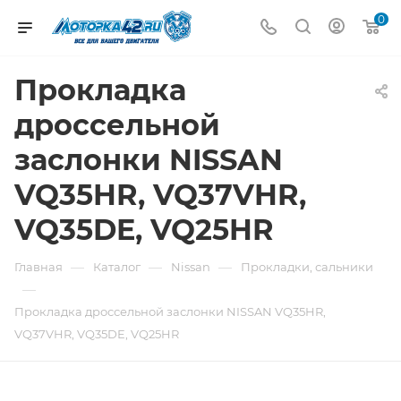
0
Прокладка
дроссельной
заслонки NISSAN
VQ35HR, VQ37VHR,
VQ35DE, VQ25HR
—
—
—
Главная
Каталог
Nissan
Прокладки, сальники
—
Прокладка дроссельной заслонки NISSAN VQ35HR,
VQ37VHR, VQ35DE, VQ25HR