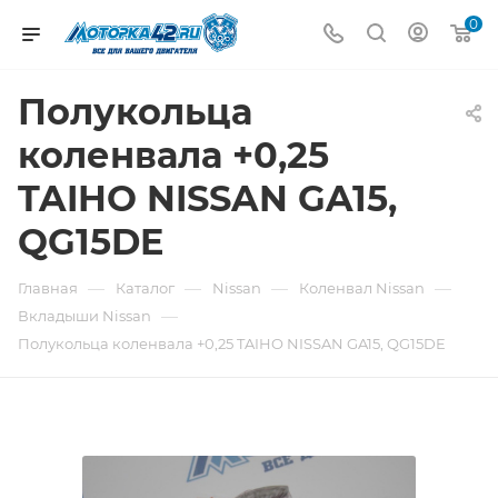
0
Полукольца
коленвала +0,25
TAIHO NISSAN GA15,
QG15DE
—
—
—
—
Главная
Каталог
Nissan
Коленвал Nissan
—
Вкладыши Nissan
Полукольца коленвала +0,25 TAIHO NISSAN GA15, QG15DE