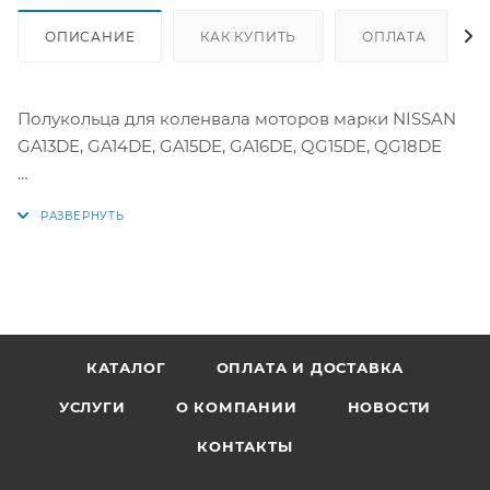
ОПИСАНИЕ
КАК КУПИТЬ
ОПЛАТА
Полукольца для коленвала моторов марки NISSAN
GA13DE, GA14DE, GA15DE, GA16DE, QG15DE, QG18DE
Аналоги: T094ASTD, 12280-53Y00, 12280-77A00,
1228053Y00, 1228077A00
КАТАЛОГ
ОПЛАТА И ДОСТАВКА
УСЛУГИ
О КОМПАНИИ
НОВОСТИ
КОНТАКТЫ