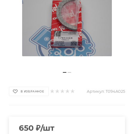
Артикул:
T094A025
В ИЗБРАННОЕ
650
₽
/шт