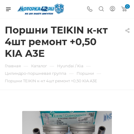
0
Поршни TEIKIN к-кт
4шт ремонт +0,50
KIA A3E
—
—
—
Главная
Каталог
Hyundai / Kia
—
—
Цилиндро-поршневая группа
Поршни
Поршни TEIKIN к-кт 4шт ремонт +0,50 KIA A3E