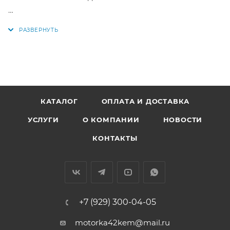
Цена за комплект как на фото.
Параметры поршней:
Диаметр поршня: 75,5 мм +0,50 мм
1 кольцо: 1,2 мм
2 кольцо: 1,2 мм
3 кольцо: 2,5 мм
КАТАЛОГ
ОПЛАТА И ДОСТАВКА
Диаметр пальца: 20 мм
УСЛУГИ
О КОМПАНИИ
НОВОСТИ
Аналоги: 52654050, K3Y-11-5A0, 0K3Y0-11-5A0, 0K3Y0-
КОНТАКТЫ
11-SA0, 0K3Y0-11-SB0, 0K3Y0-11-SBX, 0K3Y011SA0,
0K3Y011SB0, 0K3Y011SBX, K3Y115A0, 0K3Y0115A0,
0K3Y011SA0, 0K3Y011SB0, 0K3Y011SBX, 0K3Y0-11-SA0,
0K3Y0-11-SB0, 0K3Y0-11-SBX
+7 (929) 300-04-05
motorka42kem@mail.ru