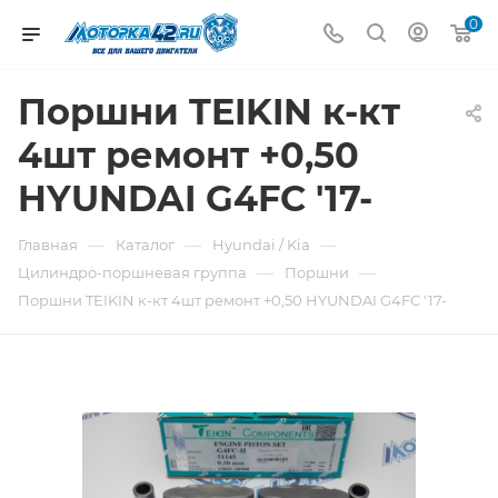
0
Поршни TEIKIN к-кт
4шт ремонт +0,50
HYUNDAI G4FC '17-
—
—
—
Главная
Каталог
Hyundai / Kia
—
—
Цилиндро-поршневая группа
Поршни
Поршни TEIKIN к-кт 4шт ремонт +0,50 HYUNDAI G4FC '17-