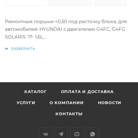
Ремонтные поршни +0,50 под расточку блока, для
автомобилей: HYUNDAI с двигателем G4FC, G4FG
SOLARIS '17- 1.6L
Цена за комплект как на фото.
Параметры поршней:
Диаметр поршня: 77 мм +0,50
1 кольцо: 1,2 мм
2 кольцо: 1,2 мм
КАТАЛОГ
ОПЛАТА И ДОСТАВКА
3 кольцо: 2 мм
УСЛУГИ
О КОМПАНИИ
НОВОСТИ
Диаметр пальца: 18 мм
КОНТАКТЫ
Аналоги: 51145050, 23041-2B900, 23041-2B910, 23041-
2B920, 23410-2B900, 23410-2B910, 23410-2B920
230412B900, 230412B910, 23041-2B911 23041-2B921