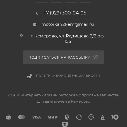
230412B901 230412B911 230412B921, 230412B920,
+7 (929) 300-04-05
234102B900, 234102B910, 234102B920, 23041-2B901
23041-2B911, 23041-2B921, 23410-2B900, 23410-2B910,
motorka42kem@mail.ru
23410-2B920
г. Кемерово, ул. Радищева 2/2 оф.
105
ПОДПИСАТЬСЯ НА РАССЫЛКУ
ПОЛИТИКА КОНФИДЕНЦИАЛЬНОСТИ
2026 © Интернет-магазин Моторка42: продажа запчастей
для двигателей в Кемерово