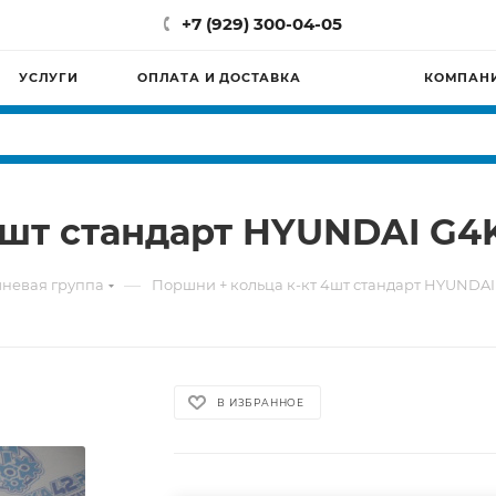
+7 (929) 300-04-05
УСЛУГИ
ОПЛАТА И ДОСТАВКА
КОМПАН
4шт стандарт HYUNDAI G4
—
невая группа
Поршни + кольца к-кт 4шт стандарт HYUNDA
В ИЗБРАННОЕ