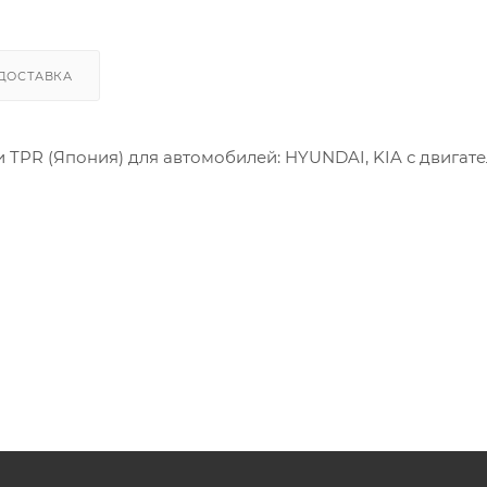
ДОСТАВКА
 TPR (Япония) для автомобилей: HYUNDAI, KIA с двигат
2G020, PXMSA-080A, 234102G000, 234102G010, 234102G020,