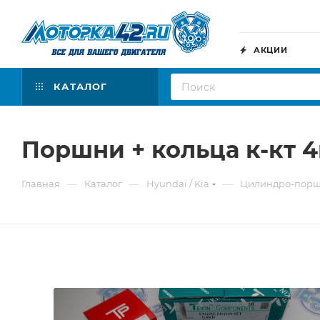
АКЦИИ
КАТАЛОГ
Поршни + кольца к-кт 
—
—
—
Главная
Каталог
Hyundai / Kia
Цилиндро-порш