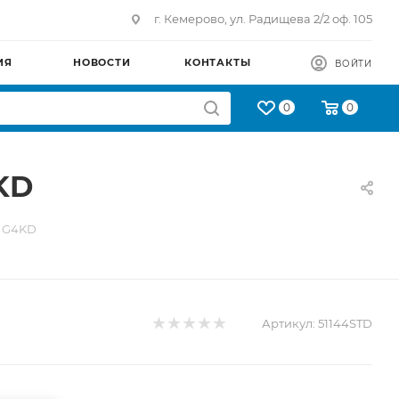
г. Кемерово, ул. Радищева 2/2 оф. 105
ИЯ
НОВОСТИ
КОНТАКТЫ
ВОЙТИ
0
0
KD
I G4KD
Артикул:
51144STD