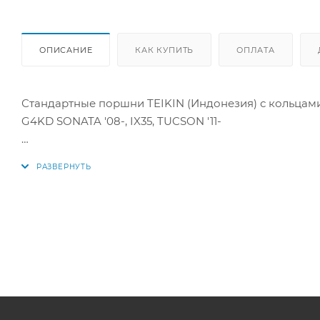
ОПИСАНИЕ
КАК КУПИТЬ
ОПЛАТА
Стандартные поршни TEIKIN (Индонезия) с кольцами
G4KD SONATA '08-, IX35, TUCSON '11-
Цена за комплект как на фото.
Параметры:
Диаметр поршня: 86 мм
1 кольцо: 1,2 мм
2 кольцо: 1,2 мм
3 кольцо: 2 мм
Диаметр пальца: 21 мм
Аналоги поршней: 23410-2G000, 23410-2G010, 23410-