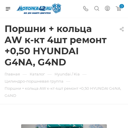
0
Поршни + кольца
AW к-кт 4шт ремонт
+0,50 HYUNDAI
G4NA, G4ND
—
—
—
Главная
Каталог
Hyundai / Kia
—
Цилиндро-поршневая группа
Поршни + кольца AW к-кт 4шт ремонт +0,50 HYUNDAI G4NA,
G4ND