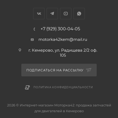
Диаметр пальца: 20 мм
Аналоги поршней: 23041-2E000, 23041-2E010, 23041-
2E020, PXMSB-030A 51148, 51148050
+7 (929) 300-04-05
Аналоги поршневых колец: 42057050, 23040-2E000,
motorka42kem@mail.ru
23041-2E000, SWG30059ZZ050, 420573F050, 23040-
2E101, 230402E000, 230402E050, 230402E910,
г. Кемерово, ул. Радищева 2/2 оф.
105
SWG30059ZZ050, P032026050, 42057050,
17PR0801050
ПОДПИСАТЬСЯ НА РАССЫЛКУ
ПОЛИТИКА КОНФИДЕНЦИАЛЬНОСТИ
2026 © Интернет-магазин Моторка42: продажа запчастей
для двигателей в Кемерово