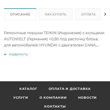
ОПИСАНИЕ
КАК КУПИТЬ
ОПЛАТА
Ремонтные поршни TEIKIN (Индонезия) с кольцами
AUTOWELT (Германия) +0,50 под расточку блока,
для автомобилей: HYUNDAI с двигателем G4NA,
G4ND Sportage, Elantra. Tucson. ix35.Sonata. Optima,
Soul,
Цена за комплект как на фото.
Параметры:
Диаметр поршня: 81 мм +0,50 мм
КАТАЛОГ
ОПЛАТА И ДОСТАВКА
1 кольцо: 1,0 мм
УСЛУГИ
О КОМПАНИИ
НОВОСТИ
2 кольцо: 1,2 мм
3 кольцо: 2 мм
КОНТАКТЫ